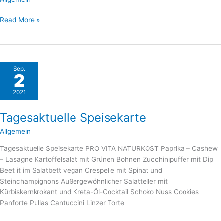
Read More »
Tagesaktuelle
Sep.
2
Speisekarte
2021
Tagesaktuelle Speisekarte
Allgemein
Tagesaktuelle Speisekarte PRO VITA NATURKOST Paprika – Cashew
– Lasagne Kartoffelsalat mit Grünen Bohnen Zucchinipuffer mit Dip
Beet it im Salatbett vegan Crespelle mit Spinat und
Steinchampignons Außergewöhnlicher Salatteller mit
Kürbiskernkrokant und Kreta-Öl-Cocktail Schoko Nuss Cookies
Panforte Pullas Cantuccini Linzer Torte