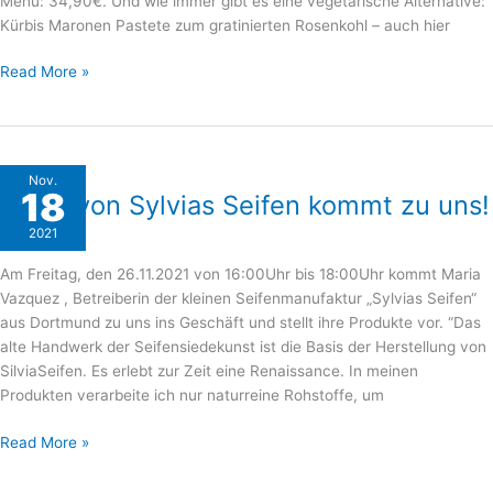
Menü: 34,90€. Und wie immer gibt es eine vegetarische Alternative:
Kürbis Maronen Pastete zum gratinierten Rosenkohl – auch hier
Read More »
Maria
Nov.
18
Maria von Sylvias Seifen kommt zu uns!
von
Sylvias
2021
Allgemein
Seifen
kommt
Am Freitag, den 26.11.2021 von 16:00Uhr bis 18:00Uhr kommt Maria
zu
Vazquez , Betreiberin der kleinen Seifenmanufaktur „Sylvias Seifen“
uns!
aus Dortmund zu uns ins Geschäft und stellt ihre Produkte vor. “Das
alte Handwerk der Seifensiedekunst ist die Basis der Herstellung von
SilviaSeifen. Es erlebt zur Zeit eine Renaissance. In meinen
Produkten verarbeite ich nur naturreine Rohstoffe, um
Read More »