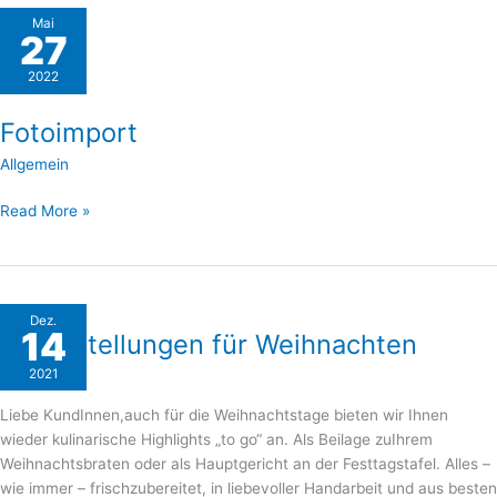
Fotoimport
Mai
27
2022
Fotoimport
Allgemein
Read More »
Vorbestellungen
Dez.
14
Vorbestellungen für Weihnachten
für
Weihnachten
2021
Allgemein
Liebe KundInnen,auch für die Weihnachtstage bieten wir Ihnen
wieder kulinarische Highlights „to go“ an. Als Beilage zuIhrem
Weihnachtsbraten oder als Hauptgericht an der Festtagstafel. Alles –
wie immer – frischzubereitet, in liebevoller Handarbeit und aus besten