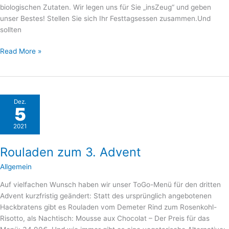
biologischen Zutaten. Wir legen uns für Sie „insZeug“ und geben
unser Bestes! Stellen Sie sich Ihr Festtagsessen zusammen.Und
sollten
Read More »
Rouladen
Dez.
5
zum
3.
2021
Advent
Rouladen zum 3. Advent
Allgemein
Auf vielfachen Wunsch haben wir unser ToGo-Menü für den dritten
Advent kurzfristig geändert: Statt des ursprünglich angebotenen
Hackbratens gibt es Rouladen vom Demeter Rind zum Rosenkohl-
Risotto, als Nachtisch: Mousse aux Chocolat – Der Preis für das