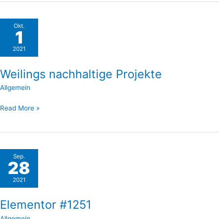
Weilings
Okt.
1
nachhaltige
Projekte
2021
Weilings nachhaltige Projekte
Allgemein
Read More »
Elementor
Sep.
28
#1251
2021
Elementor #1251
Allgemein