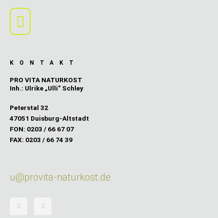
Main
Menu
KONTAKT
PRO VITA NATURKOST
Inh.: Ulrike „Ulli“ Schley
Peterstal 32
47051 Duisburg-Altstadt
FON: 0203 / 66 67 07
FAX: 0203 / 66 74 39
u@provita-naturkost.de
F
I
a
n
c
s
e
t