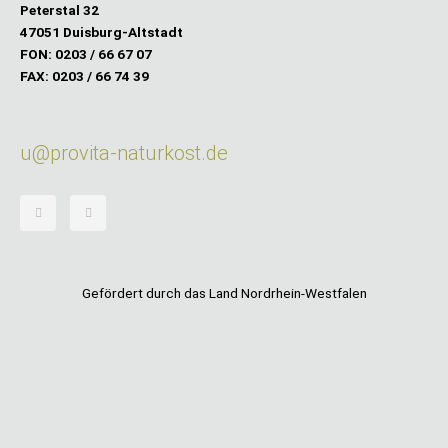
Peterstal 32
47051 Duisburg-Altstadt
FON: 0203 / 66 67 07
FAX: 0203 / 66 74 39
u@provita-naturkost.de
F
I
a
n
c
s
e
t
b
a
o
g
o
r
k
a
-
m
Gefördert durch das Land Nordrhein-Westfalen
f