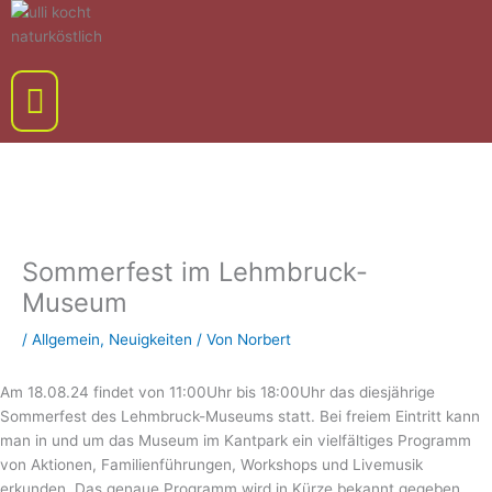
Zum
Inhalt
springen
Menü
Sommerfest im Lehmbruck-
Museum
/
Allgemein
,
Neuigkeiten
/ Von
Norbert
Am 18.08.24 findet von 11:00Uhr bis 18:00Uhr das diesjährige
Sommerfest des Lehmbruck-Museums statt. Bei freiem Eintritt kann
man in und um das Museum im Kantpark ein vielfältiges Programm
von Aktionen, Familienführungen, Workshops und Livemusik
erkunden. Das genaue Programm wird in Kürze bekannt gegeben.