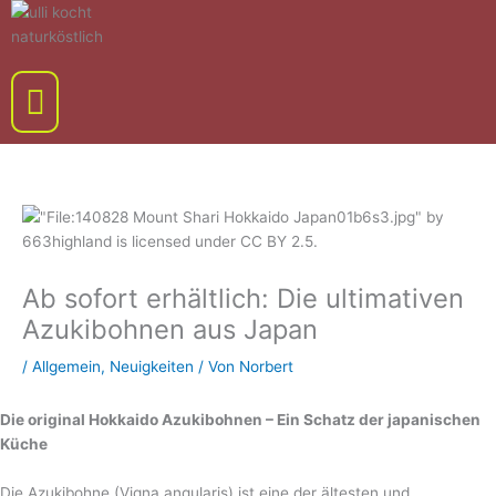
Zum
Inhalt
springen
Menü
Ab sofort erhältlich: Die ultimativen
Azukibohnen aus Japan
/
Allgemein
,
Neuigkeiten
/ Von
Norbert
Die original Hokkaido Azukibohnen – Ein Schatz der japanischen
Küche
Die Azukibohne (Vigna angularis) ist eine der ältesten und