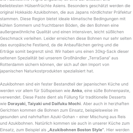
beliebtesten Hülsenfrüchte Asiens. Besonders geschätzt werden die
original Hokkaido Azukibohnen, die aus Japans nördlichster Präfektur
stammen. Diese Region bietet ideale klimatische Bedingungen mit
kühlen Sommern und fruchtbaren Böden, die den Bohnen eine
außergewöhnliche Qualität und einen intensiven, leicht süßlichen
Geschmack verleihen. Leider erreichen diese Bohnen nur sehr selten
das europäische Festland, da die Anbauflächen gering und die
Erträge somit begrenzt sind. Wir haben uns einen 30kg-Sack dieser
seltenen Spezialität bei unserem Großhändler „TerraSana“ aus
Rotterdamm sichern können, der sich auf den Import von
japanischen Naturkostprodukten spezialisiert hat.
Azukibohnen sind ein fester Bestandteil der japanischen Küche und
werden vor allem für Süßspeisen wie
Anko
, eine süße Bohnenpaste,
verwendet. Diese Paste dient als Füllung für traditionelle Desserts
wie
Dorayaki, Taiyaki und Daifuku Mochi
. Aber auch in herzhaften
Gerichten kommen die Bohnen zum Einsatz, beispielsweise im
gesunden und nahrhaften Azuki-Gohan – einer Mischung aus Reis
und Azukibohnen. Natürlich kommen sie auch in unserer Küche zum
Einsatz, zum Beispiel als
„Azukibohnen Boston Style“
. Hier werden