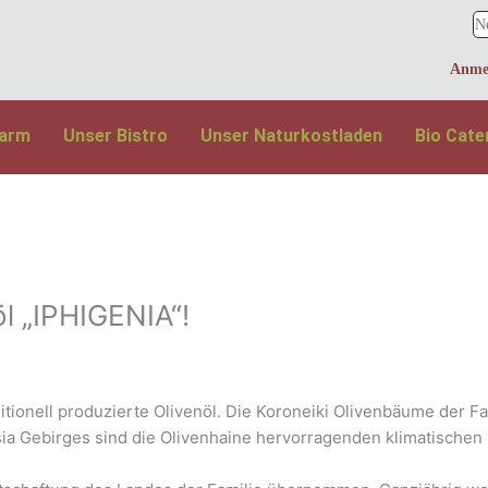
larm
Unser Bistro
Unser Naturkostladen
Bio Cate
öl „IPHIGENIA“!
raditionell produzierte Olivenöl. Die Koroneiki Olivenbäume der
sia Gebirges sind die Olivenhaine hervorragenden klimatische