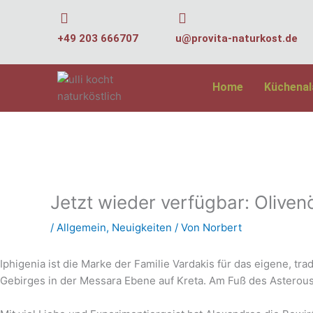
Zum
Inhalt
+49 203 666707
u@provita-naturkost.de
springen
Home
Küchena
Jetzt wieder verfügbar: Oliven
/
Allgemein
,
Neuigkeiten
/ Von
Norbert
Iphigenia ist die Marke der Familie Vardakis für das eigene, t
Gebirges in der Messara Ebene auf Kreta. Am Fuß des Asterou