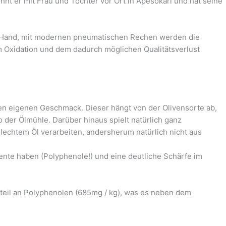
nt er mit Frau und Tochter vor Ort in Apesokari und hat seine
von Hand, mit modernen pneumatischen Rechen werden die
 um Oxidation und dem dadurch möglichen Qualitätsverlust
inen eigenen Geschmack. Dieser hängt von der Olivensorte ab,
 der Ölmühle. Darüber hinaus spielt natürlich ganz
hlechtem Öl verarbeiten, andersherum natürlich nicht aus
ente haben (Polyphenole!) und eine deutliche Schärfe im
nteil an Polyphenolen (685mg / kg), was es neben dem