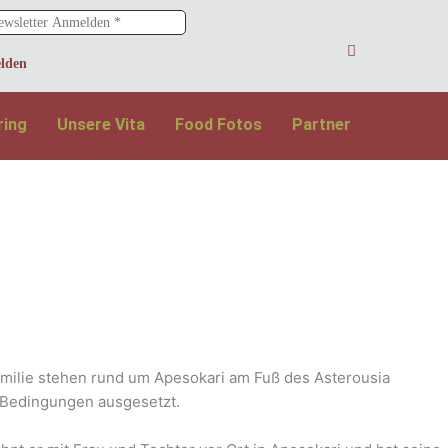
ring
Unsere Vita
Food Fotos
Partner
 Familie stehen rund um Apesokari am Fuß des Asterousia
n Bedingungen ausgesetzt.