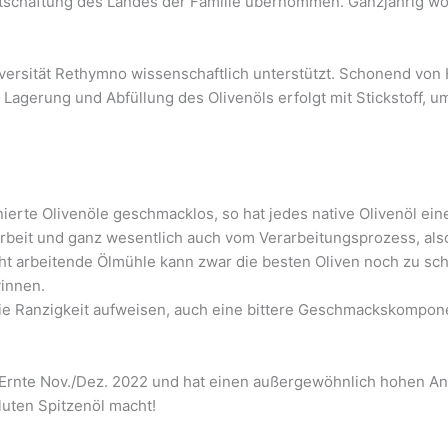
rtschaftung des Landes der Familie übernommen. Ganzjährig woh
 Universität Rethymno wissenschaftlich unterstützt. Schonend 
e Lagerung und Abfüllung des Olivenöls erfolgt mit Stickstoff,
inierte Olivenöle geschmacklos, so hat jedes native Olivenöl e
arbeit und ganz wesentlich auch vom Verarbeitungsprozess, also
echt arbeitende Ölmühle kann zwar die besten Oliven noch zu sc
winnen.
 wie Ranzigkeit aufweisen, auch eine bittere Geschmackskompon
r Ernte Nov./Dez. 2022 und hat einen außergewöhnlich hohen A
uten Spitzenöl macht!