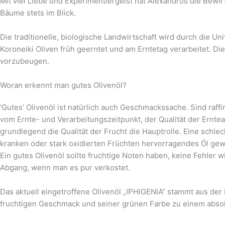
Mit viel Liebe und Experimentiergeist hat Alexandros die Bewi
Bäume stets im Blick.
Die traditionelle, biologische Landwirtschaft wird durch die
Koroneiki Oliven früh geerntet und am Erntetag verarbeitet. Di
vorzubeugen.
Woran erkennt man gutes Olivenöl?
‘Gutes’ Olivenöl ist natürlich auch Geschmackssache. Sind raff
vom Ernte- und Verarbeitungszeitpunkt, der Qualität der Ernte
grundlegend die Qualität der Frucht die Hauptrolle. Eine schl
kranken oder stark oxidierten Früchten hervorragendes Öl ge
Ein gutes Olivenöl sollte fruchtige Noten haben, keine Fehler
Abgang, wenn man es pur verkostet.
Das aktuell eingetroffene Olivenöl „IPHIGENIA“ stammt aus de
fruchtigen Geschmack und seiner grünen Farbe zu einem absol