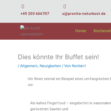
Zum
Inhalt
+49 203 666707
u@provita-naturkost.de
springen
Home
Küchena
Dies könnte Ihr Buffet sein!
/
Allgemein
,
Neuigkeiten
/ Von
Norbert
Um Ihnen einmal ein Beispiel eines umfangreichen
vor:
Als kaltes Fingerfood – eingebettet in saisonale
gerösteten Saaten und