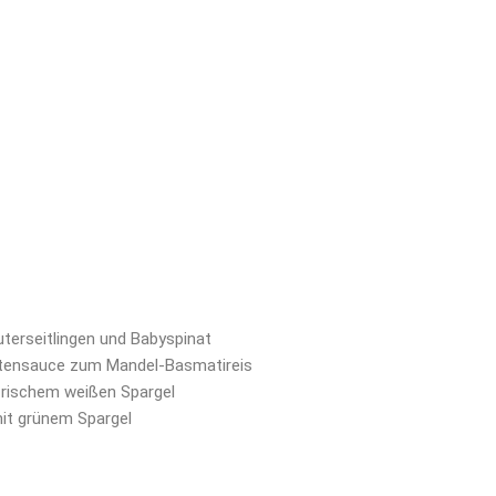
terseitlingen und Babyspinat
atensauce zum Mandel-Basmatireis
frischem weißen Spargel
it grünem Spargel