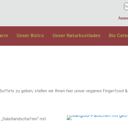
larm
Unser Bistro
Unser Naturkostladen
Bio Cate
 Buffets zu geben, stellen wir Ihnen hier unser veganes Fingerfoo
n „Salatlandschaften“ mit