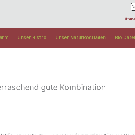
larm
Unser Bistro
Unser Naturkostladen
Bio Cate
überraschend gute Kombination