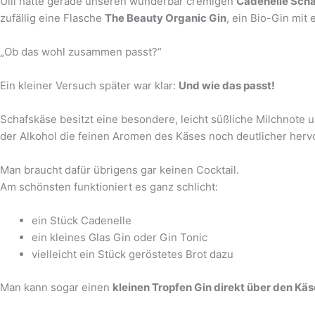
Ulli hatte gerade unseren wunderbar cremigen
Cadenelle Sch
zufällig eine Flasche
The Beauty Organic Gin
, ein Bio-Gin mit
„Ob das wohl zusammen passt?“
Ein kleiner Versuch später war klar:
Und wie das passt!
Schafskäse besitzt eine besondere, leicht süßliche Milchnote 
der Alkohol die feinen Aromen des Käses noch deutlicher hervo
Man braucht dafür übrigens gar keinen Cocktail.
Am schönsten funktioniert es ganz schlicht:
ein Stück Cadenelle
ein kleines Glas Gin oder Gin Tonic
vielleicht ein Stück geröstetes Brot dazu
Man kann sogar einen
kleinen Tropfen Gin direkt über den Kä