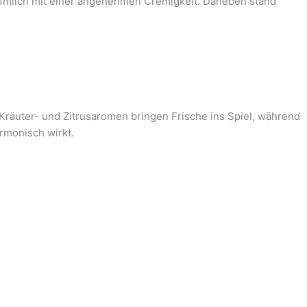
afmilch mit einer angenehmen Cremigkeit. Daneben stand
 Kräuter- und Zitrusaromen bringen Frische ins Spiel, während
rmonisch wirkt.