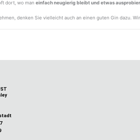
oft dort, wo man
einfach neugierig bleibt und etwas ausprobier
ehmen, denken Sie vielleicht auch an einen guten Gin dazu. Wi
OST
hley
stadt
07
9