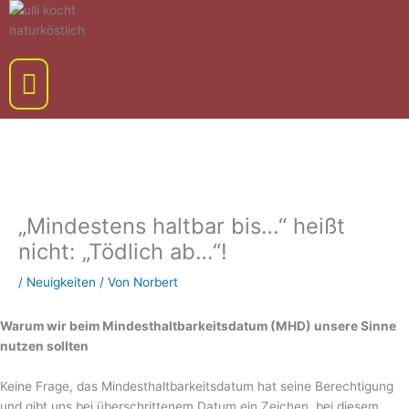
Zum
Inhalt
springen
Menü
„Mindestens haltbar bis…“ heißt
nicht: „Tödlich ab…“!
/
Neuigkeiten
/ Von
Norbert
Warum wir beim Mindesthaltbarkeitsdatum (MHD) unsere Sinne
nutzen sollten
Keine Frage, das Mindesthaltbarkeitsdatum hat seine Berechtigung
und gibt uns bei überschrittenem Datum ein Zeichen, bei diesem