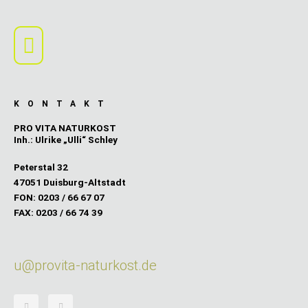
Main
Menu
KONTAKT
PRO VITA NATURKOST
Inh.: Ulrike „Ulli“ Schley
Peterstal 32
47051 Duisburg-Altstadt
FON: 0203 / 66 67 07
FAX: 0203 / 66 74 39
u@provita-naturkost.de
F
I
a
n
c
s