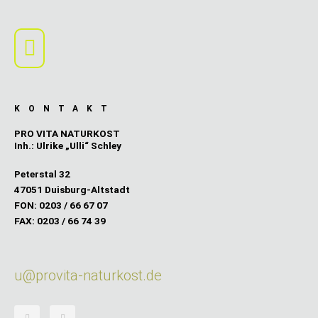
Main
Menu
KONTAKT
PRO VITA NATURKOST
Inh.: Ulrike „Ulli“ Schley
Peterstal 32
47051 Duisburg-Altstadt
FON: 0203 / 66 67 07
FAX: 0203 / 66 74 39
u@provita-naturkost.de
F
I
a
n