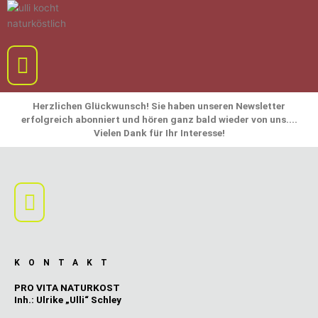
Zum
Inhalt
springen
Menü
Herzlichen Glückwunsch! Sie haben unseren Newsletter
erfolgreich abonniert und hören ganz bald wieder von uns....
Vielen Dank für Ihr Interesse!
Main
Menu
KONTAKT
PRO VITA NATURKOST
Inh.: Ulrike „Ulli“ Schley