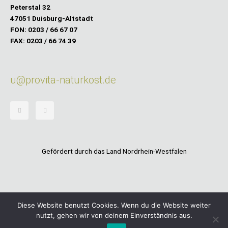
Peterstal 32
47051 Duisburg-Altstadt
FON: 0203 / 66 67 07
FAX: 0203 / 66 74 39
u@provita-naturkost.de
F
I
a
n
c
s
e
t
b
a
o
g
o
r
k
a
-
m
Gefördert durch das Land Nordrhein-Westfalen
f
Diese Website benutzt Cookies. Wenn du die Website weiter
nutzt, gehen wir von deinem Einverständnis aus.