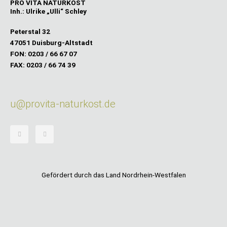
PRO VITA NATURKOST
Inh.: Ulrike „Ulli“ Schley
Peterstal 32
47051 Duisburg-Altstadt
FON: 0203 / 66 67 07
FAX: 0203 / 66 74 39
u@provita-naturkost.de
F
I
a
n
c
s
e
t
b
a
o
g
o
r
k
a
-
m
Gefördert durch das Land Nordrhein-Westfalen
f